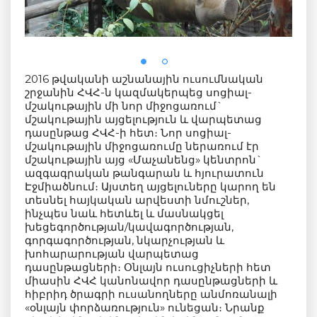
2016 թվականի աշնանային ուսումնական
շրջանին ՀՎՀ-ն կազմակերպեց սոցիալ-
մշակութային մի նոր միջոցառում`
մշակութային այցելություն և վարպետաց
դասընթաց ՀՎՀ-ի հետ։ Նոր սոցիալ-
մշակութային միջոցառումը ներառում էր
մշակութային այց «Մաչանենց» կենտրոն`
ազգագրական թանգարան և հյուրատուն
Էջմիածնում։ Այստեղ այցելուները կարող են
տեսնել հայկական արվեստի նմուշներ,
ինչպես նաև հետևել և մասնակցել
խեցեգործության/կավագործության,
գորգագործության, նկարչության և
խոհարարության վարպետաց
դասընթացների։ Օնլայն ուսուցիչների հետ
միասին ՀՎՀ կանոնավոր դասընթացների և
հիբրիդ ծրագրի ուսանողները անմոռանալի
«օնլայն փորձառություն» ունեցան։ Նրանք