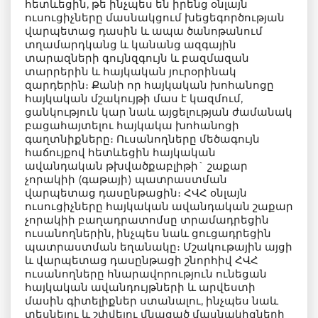
հետևեցին, թե ինչպես են իրենց օնլայն
ուսուցիչները մասնակցում խեցեգործության
վարպետաց դասին և ապա ծանոթանում
տղամարդկանց և կանանց ազգային
տարազների գույնզգույն և բազմազան
տարրերին և հայկական յուրօրինակ
զարդերին։ Քանի որ հայկական խոհանոցը
հայկական մշակույթի մաս է կազմում,
ցանկություն կար նաև այցելության ժամանակ
բացահայտելու հայկակա խոհանոցի
գաղտնիքները։ Ուսանողները մեծագույն
հաճույքով հետևեցին հայկական
ավանդական թխվածքաբլիթի` շաքար
չորակիի (գաթայի) պատրաստման
վարպետաց դասընթացին։ ՀՎՀ օնլայն
ուսուցիչները հայկական ավանդական շաքար
չորակիի բաղադրատոմսը տրամադրեցին
ուսանողներին, ինչպես նաև ցուցադրեցին
պատրաստման եղանակը։ Մշակութային այցի
և վարպետաց դասընթացի շնորհիվ ՀՎՀ
ուսանողները հնարավորություն ունեցան
հայկական ավանդույթների և արվեստի
մասին գիտելիքներ ստանալու, ինչպես նաև
տեսնելու և շփվելու մնացած մասնակիցների