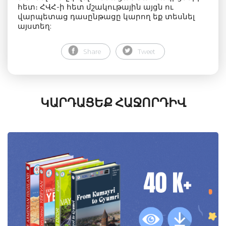
հետ։ ՀՎՀ-ի հետ մշակութային այցն ու
վարպետաց դասընթացը կարող եք տեսնել
այստեղ:
Share
Tweet
ԿԱՐԴԱՑԵՔ ՀԱՋՈՐԴԻՎ