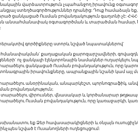
ղինակային վարձատրություն չպահանջող իրավունք օգտագոր
անցյալ ստեղծագործություններ դրանից: Դուք համաձայն եք
ձրած ցանկացած Ուսման բովանդակություն գաղտնի չէ: ՀՎՀ
ան անսահմանափակ օգտագործման և տարածման համար, ն
:
նտերակտիվ գործիքները ստորև նշված նպատակներով`
ահմանափակման` քաղաքական քարոզարշավների, գովազդների
ցեների` ոչ ցանկալի էլեկտրոնային նամակներ ուղարկելու 
 տարածելու ցանկացած Ուսման բովանդակություն, որը կար
րտոնագրային իրավունքները, ապրանքային նշանի կամ այլ
մ տարածելու անօրինական, անպարկեշտ, պորնոգրաֆիկ, ան
ման բովանդակություն;
մ տարածելու վիրուսներ, վնասակար և կործանարար թղթապան
 տարածելու Ուսման բովանդակություն, որը կառաջարկի, կա
սխանատու եք Ձեր հավասարակիցների և օնլայն ուսուցիչ
նչպես նշված է Ուսանողների ուղեցույցում: