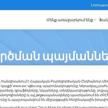
Նորությո
Մենք առաջարկում ենք
Ֆակ
ծման պայմաննե
 հանդիսանում է
Հայկական Բարեգործական Ընդհանուր Մի
այքի`www.avc-agbu.org, պարունակությունը, ներառյալ չ
եքստերը, գրաֆիկները, նկարները, տեղեկատվությունը, տվյա
նոլոգիաները և այլ թղթապանակները
պատկանում են ՀԲԸՄ 
ւնը և պաշտպանվում են միջազգային հեղինակային իրավունք
սարանի ուսանող` Դուք ձեռք եք բերում հնարավորություն և