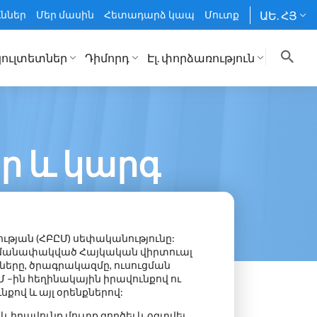
ւններ
Մեր մասին
Հետադարձ կապ
Մուտք
ԱԵ. ՀՅ
ուլտետներ
Դիմորդ
Էլ. փորձառություն
ր և կարգ
ության
(ՀԲԸՄ) սեփականությունը:
սահմանափակված Հայկական վիրտուալ
լները, ծրագրակազմը, ուսուցման
–ին հեղինակային իրավունքով ու
ով և այլ օրենքներով:
 իրավունք մուտք գործել և օգտվել