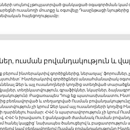
ւնների սույնով չթույլատրված ցանկացած օգագործման կամ
րեցնի ուսանողի մուտքը և օգտվելը
Դասընթացի նյութերից 
սեփական հայեցողությամբ:
եր, ուսման բովանդակություն և վ
 եք բերում ինտերակտիվ գործիքներից, ներառյալ`
ֆորումներ, 
այսուհետ` Ինտերակտիվ գործիքներ) անսահմանափակ օգտվե
ենալ Ձեր և այլ ուսանողների կողմից ստեղծված
տարածքնե
յալներ, տեղեկատվություն, գրաֆիկներ, նկարներ, ձայնագր
անդակություն): Բացառապես Դուք եք պատասխանատու Ինտ
մից բեռնավորված և տեղադրված Ուսման բովանդակությունը 
ատվություն չի կրում Ձեր կամ այլ ուսանողների կողմից Ի
ի դարձնելու համար:
ՀՎՀ-ն պարտավորություն չի կրում Ուսմ
վ, ՀՎՀ-ն իրավասու է ցանկացած ժամանակ Ուսման բովան
 հանել կայքից` նախապես ծանուցելով և բացատրություն
րելով կամ բեռնավորելով Ուսման բովանդակությունը Ինտե