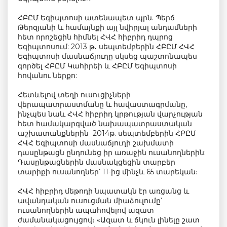
ՀԲԸՄ Եգիպտոսի ատենապետ պրն. Պերճ
Թերզյանի և համայնքի այլ նվիրյալ անդամների
հետ որոշեցին հիմնել ՀՎՀ հիբրիդ դպրոց
Եգիպտոսում: 2013 թ․ սեպտեմբերին ՀԲԸՄ ՀՎՀ
Եգիպտոսի մասնաճյուղը սկսեց պաշտոնապես
գործել ՀԲԸՄ Կահիրեի և ՀԲԸՄ Եգիպտոսի
հովանու ներքո:
Հետևելով տեղի ուսուցիչների
վերապատրաստմանը և հավաստագրմանը,
ինչպես նաև ՀՎՀ հիբրիդ կրթության վարչության
հետ համակարգված նախապատրաստական
աշխատանքներին 2014թ. սեպտեմբերին ՀԲԸՄ
ՀՎՀ Եգիպտոսի մասնաճյուղի շախմատի
դասընթացն ընդունեց իր առաջին ուսանողներին:
Դասընթացներին մասնակցեցին տարբեր
տարիքի ուսանողներ՝ 11-ից մինչև 65 տարեկան։
ՀՎՀ հիբրիդ մեթոդի նպատակն էր առցանց և
ավանդական ուսուցման միաձուլումը՝
ուսանողներին ապահովելով ազատ
ժամանակացույցով։ «Ազատ և ճկուն լինելը շատ