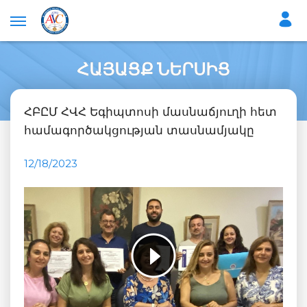
ՀԱՅԱՑՔ ՆԵՐՍԻՑ
ՀԲԸՄ ՀՎՀ Եգիպտոսի մասնաճյուղի հետ
համագործակցության տասնամյակը
12/18/2023