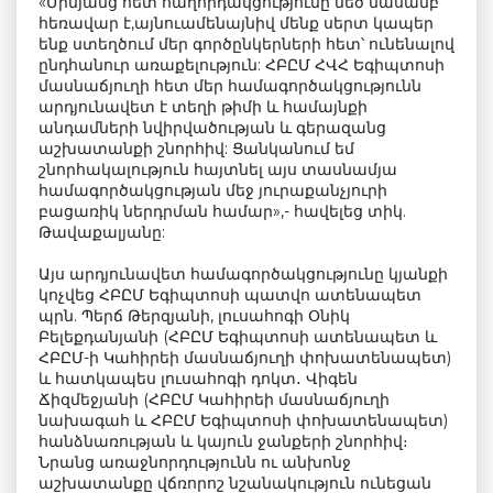
«Միմյանց հետ հաղորդակցությունը մեծ մասամբ
հեռավար է,այնուամենայնիվ մենք սերտ կապեր
ենք ստեղծում մեր գործընկերների հետ՝ ունենալով
ընդհանուր առաքելություն: ՀԲԸՄ ՀՎՀ Եգիպտոսի
մասնաճյուղի հետ մեր համագործակցությունն
արդյունավետ է տեղի թիմի և համայնքի
անդամների նվիրվածության և գերազանց
աշխատանքի շնորհիվ: Ցանկանում եմ
շնորհակալություն հայտնել այս տասնամյա
համագործակցության մեջ յուրաքանչյուրի
բացառիկ ներդրման համար»,- հավելեց տիկ.
Թավաքալյանը:
Այս արդյունավետ համագործակցությունը կյանքի
կոչվեց ՀԲԸՄ Եգիպտոսի պատվո ատենապետ
պրն. Պերճ Թերզյանի, լուսահոգի Օնիկ
Բելեքդանյանի (ՀԲԸՄ Եգիպտոսի ատենապետ և
ՀԲԸՄ-ի Կահիրեի մասնաճյուղի փոխատենապետ)
և հատկապես լուսահոգի դոկտ․ Վիգեն
Ճիզմեջյանի (ՀԲԸՄ Կահիրեի մասնաճյուղի
նախագահ և ՀԲԸՄ Եգիպտոսի փոխատենապետ)
հանձնառության և կայուն ջանքերի շնորհիվ։
Նրանց առաջնորդությունն ու անխոնջ
աշխատանքը վճռորոշ նշանակություն ունեցան