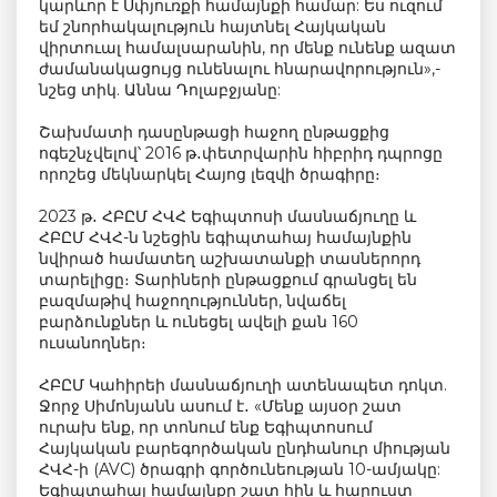
կարևոր է Սփյուռքի համայնքի համար: Ես ուզում
եմ շնորհակալություն հայտնել Հայկական
վիրտուալ համալսարանին, որ մենք ունենք ազատ
ժամանակացույց ունենալու հնարավորություն»,-
նշեց տիկ. Աննա Դոլաբջյանը:
Շախմատի դասընթացի հաջող ընթացքից
ոգեշնչվելով՝ 2016 թ․փետրվարին հիբրիդ դպրոցը
որոշեց մեկնարկել Հայոց լեզվի ծրագիրը։
2023 թ․ ՀԲԸՄ ՀՎՀ Եգիպտոսի մասնաճյուղը և
ՀԲԸՄ ՀՎՀ-ն նշեցին եգիպտահայ համայնքին
նվիրած համատեղ աշխատանքի տասներորդ
տարելիցը։ Տարիների ընթացքում գրանցել են
բազմաթիվ հաջողություններ, նվաճել
բարձունքներ և ունեցել ավելի քան 160
ուսանողներ։
ՀԲԸՄ Կահիրեի մասնաճյուղի ատենապետ դոկտ.
Ջորջ Սիմոնյանն ասում է․ «Մենք այսօր շատ
ուրախ ենք, որ տոնում ենք Եգիպտոսում
Հայկական բարեգործական ընդհանուր միության
ՀՎՀ-ի (AVC) ծրագրի գործունեության 10-ամյակը:
Եգիպտահայ համայնքը շատ հին և հարուստ