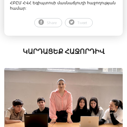
ՀԲԸՄ ՀՎՀ Եգիպտոսի մասնաճյուղի հաջողության
համար:
Share
Tweet
ԿԱՐԴԱՑԵՔ ՀԱՋՈՐԴԻՎ