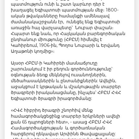
պատմություն ունի և շատ կարևոր դեր է
խաղացել Եգիպտոսի պատմության մեջ։ 1800-
ական թվականները համայնքի ամենալավ
ժամանակաշրջանն էր, ունեցել ենք Եգիպտոսի
առաջին հայ վարչապետը՝ Նուբար փաշան։
Հպարտ ենք նաև, որ Հայկական բարեգործական
ընդհանուր միությունը (ՀԲԸՄ) հիմնվել է
Կահիրեում, 1906-ին, Պողոս Նուբարի և Երվանդ
Աղաթոնի կողմից»։
Այսօր ՀԲԸՄ-ի Կահիրեի մասնաճյուղը
շարունակում է իր բեղուն գործունեությունը՝
օգնության ձեռք մեկնելով ուսանողներին,
մեծահասակներին և ընտանիքներին: Ավելին,
աջակցում է կրթական և մշակութային տարբեր
ծրագրերի իրականացմանը, ինչպես՝ ՀԲԸՄ ՀՎՀ
Եգիպտոսի ծրագրի իրագործմանը:
«ՀՎՀ հիբրիդ ծրագրի շնորհիվ մենք
համագործակցեցինք տարբեր երկրների ավելի
քան 65 դպրոցների հետ», - ասաց ՀԲԸՄ ՀՎՀ
Համագործակցության և գործառնական
հարցերով ղեկավար Արփինե Թավաքալյանը: