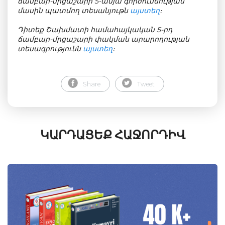
ճամբար-մրցաշարի 5-ամյա գործունեության
մասին պատմող տեսանյութն
այստեղ
։
Դիտեք Շախմատի համահայկական 5-րդ
ճամբար-մրցաշարի փակման արարողության
տեսագրությունն
այստեղ
։
Share
Tweet
ԿԱՐԴԱՑԵՔ ՀԱՋՈՐԴԻՎ