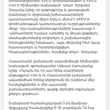
մասնակիցներին, ՀԲԸՄ փոխնախագահ և ՀԲԸՄ
ՀՎՀ-ի հիմնադիր նախագահ դոկտ․ Երվանդ
Զորյանը նշեց, որ կրթությունը և զարգացած,
բանիմաց ու մրցունակ երիտասարդների
պատրաստումը միշտ եղել և մնում է ՀԲԸՄ-ի
գործունեության կարևորագույն ուղղություններից
մեկը: «Այս նախաձեռնությունների նպատակն է
անհատների համար ստեղծել ոչ միայն կրթվելու,
մասնագետներից սովորելու և շախմատային
նորություններ իմանալու, այլև միմյանց հետ կապ
հաստատելու և հաղորդակցվելու
հնարավորություններ»,-հավելեց դոկտ․ Զորյանը։
Հայաստանի շախմատի ակադեմիայի հիմնադիր
նախագահ, գրոսմայստեր Սմբատ Լպուտյանը
նշեց. «Ուրախ եմ, որ այս հինգ տարիների
ընթացքում ՀՎՀ-ն ու Հայաստանի շախմատի
ակադեմիան իրենց ներդրումն են ունենում մեր
համայնքներին և մեր պատանի
շախմատիստներին, գալիք սերնդին օգտակար
լինելու գործում»։
Շախմատի համահայկական 5-րդ ճամբար-
մրցաշարը համախմբեց 8-18 տարեկան 76 հայ