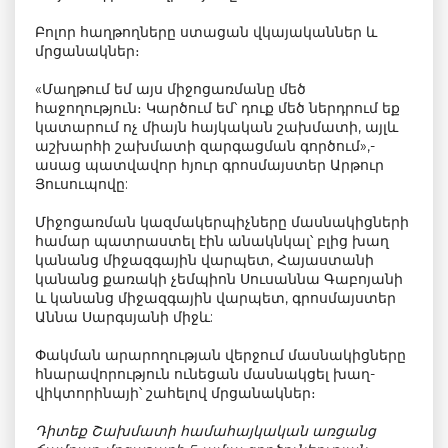
Բոլոր հաղթողները ստացան վկայականներ և
մրցանակներ։
«Մաղթում եմ այս միջոցառմանը մեծ
հաջողություն։ Կարծում եմ՝ դուք մեծ ներդրում եք
կատարում ոչ միայն հայկական շախմատի, այլև
աշխարհի շախմատի զարգացման գործում»,-
ասաց պատվավոր հյուր գրոսմայստեր Արթուր
Յուսուպովը:
Միջոցառման կազմակերպիչները մասնակիցների
համար պատրաստել էին անակնկալ՝ բլից խաղ
կանանց միջազգային վարպետ, Հայաստանի
կանանց քառակի չեմպիոն Սուսաննա Գաբոյանի
և կանանց միջազգային վարպետ, գրոսմայստեր
Աննա Սարգսյանի միջև:
Փակման արարողության վերջում մասնակիցները
հնարավորություն ունեցան մասնակցել խաղ-
վիկտորինայի՝ շահելով մրցանակներ։
Դիտեք Շախմատի համահայկական առցանց