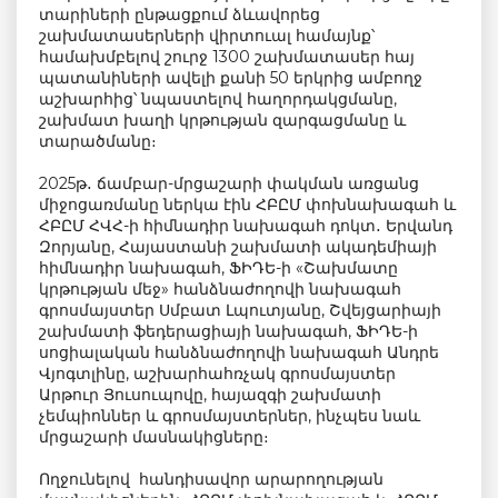
տարիների ընթացքում ձևավորեց
շախմատասերների վիրտուալ համայնք՝
համախմբելով շուրջ 1300 շախմատասեր հայ
պատանիների ավելի քանի 50 երկրից ամբողջ
աշխարհից՝ նպաստելով հաղորդակցմանը,
շախմատ խաղի կրթության զարգացմանը և
տարածմանը։
2025թ․ ճամբար-մրցաշարի փակման առցանց
միջոցառմանը ներկա էին ՀԲԸՄ փոխնախագահ և
ՀԲԸՄ ՀՎՀ-ի հիմնադիր նախագահ դոկտ․ Երվանդ
Զորյանը, Հայաստանի շախմատի ակադեմիայի
հիմնադիր նախագահ, ՖԻԴԵ-ի «Շախմատը
կրթության մեջ» հանձնաժողովի նախագահ
գրոսմայստեր Սմբատ Լպուտյանը, Շվեյցարիայի
շախմատի ֆեդերացիայի նախագահ, ՖԻԴԵ-ի
սոցիալական հանձնաժողովի նախագահ Անդրե
Վյոգտլինը, աշխարհահռչակ գրոսմայստեր
Արթուր Յուսուպովը, հայազգի շախմատի
չեմպիոններ և գրոսմայստերներ, ինչպես նաև
մրցաշարի մասնակիցները։
Ողջունելով հանդիսավոր արարողության