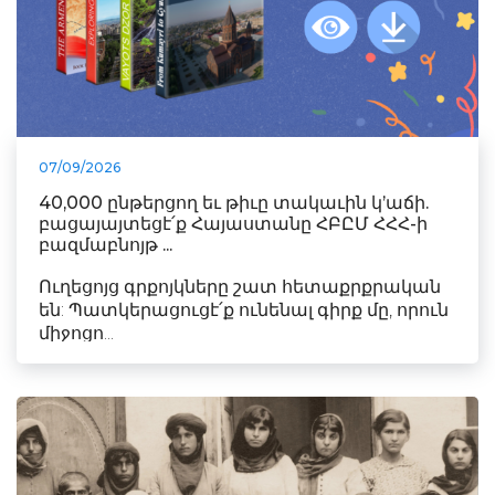
07/09/2026
40,000 ընթերցող եւ թիւը տակաւին կ’աճի.
բացայայտեցէ՛ք Հայաստանը ՀԲԸՄ ՀՀՀ-ի
բազմաբնոյթ ...
Ուղեցոյց գրքոյկները շատ հետաքրքրական
են: Պատկերացուցէ՛ք ունենալ գիրք մը, որուն
միջոցո...