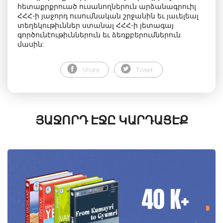
հետաքրքրուած ուսանողներուն արձանագրուիլ
ՀՀՀ-ի յաջորդ ուսումնական շրջանին եւ յաւելեալ
տեղեկութիւններ ստանալ ՀՀՀ-ի յետագայ
գործունէութիւններուն եւ ձեռքբերումներուն
մասին:
Share
Tweet
ՅԱՋՈՐԴ ԷՋԸ ԿԱՐԴԱՑԷՔ