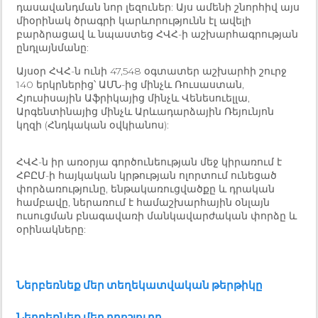
դասավանդման նոր լեզուներ: Այս ամենի շնորհիվ այս
միօրինակ ծրագրի կարևորությունն էլ ավելի
բարձրացավ և նպաստեց ՀՎՀ-ի աշխարհագրության
ընդլայնմանը:
Այսօր ՀՎՀ-ն ունի 47,548 օգտատեր աշխարհի շուրջ
140 երկրներից՝ ԱՄՆ-ից մինչև Ռուսաստան,
Հյուսիսային Աֆրիկայից մինչև Վենեսուելլա,
Արգենտինայից մինչև Արևադարձային Ռեյունյոն
կղզի (Հնդկական օվկիանոս):
ՀՎՀ-ն իր առօրյա գործունեության մեջ կիրառում է
ՀԲԸՄ-ի հայկական կրթության ոլորտում ունեցած
փորձառությունը, ենթակառուցվածքը և դրական
համբավը, ներառում է համաշխարհային օնլայն
ուսուցման բնագավառի մանկավարժական փորձը և
օրինակները:
Ներբեռնեք մեր տեղեկատվական թերթիկը
Ներբեռնեք մեր բրոշյուրը