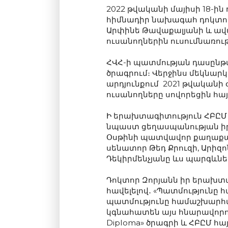
2022 թվականի մայիսի 18-ին
հիմնադիր նախագահ դոկտոր
Արփինե Թավաքալյանի և ավա
ուսանողներին ուսումնառութ
ՀՎՀ-ի պատմության դասընթա
ծրագրում։ Վերջինս մեկնարկ
արդյունքում 2021 թվականի 
ուսանողները սովորեցին հայ
Ի երախտագիտություն ՀԲԸՄ
նպաստ ցեղասպանության իր
Օսթինի պատվավոր քաղաքաց
սենատոր Թեդ Քրուզի, Արիզ
Դեկիրմենչյանը ևս պարգևն
Դոկտոր Զորյանն իր երախտ
հավելելով․ «Պատմությունը 
պատմությունը համաշխարհայ
կգնահատեն այս հնարավորությ
Diploma» ծրագրի և ՀԲԸՄ հ