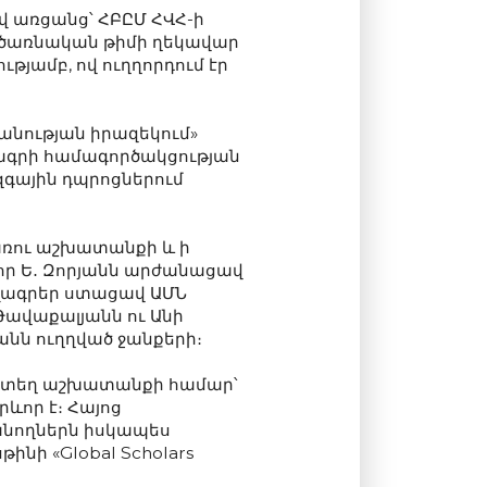
վ առցանց՝ ՀԲԸՄ ՀՎՀ-ի
րծառնական թիմի ղեկավար
յամբ, ով ուղղորդում էր
անության իրազեկում»
ծրագրի համագործակցության
զգային դպրոցներում
ռու աշխատանքի և ի
որ Ե․ Զորյանն արժանացավ
ալագրեր ստացավ ԱՄՆ
Թավաքալյանն ու Անի
նն ուղղված ջանքերի։
մատեղ աշխատանքի համար՝
րևոր է։ Հայոց
սանողներն իսկապես
ինի «Global Scholars