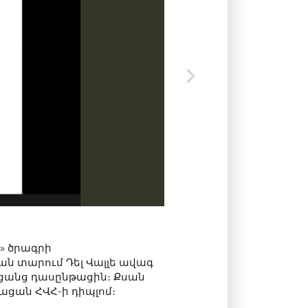
a» ծրագրի
կան տարում Դել Վալլե ավագ
ցանց դասընթացին։ Քսան
ցան ՀՎՀ-ի դիպլոմ։