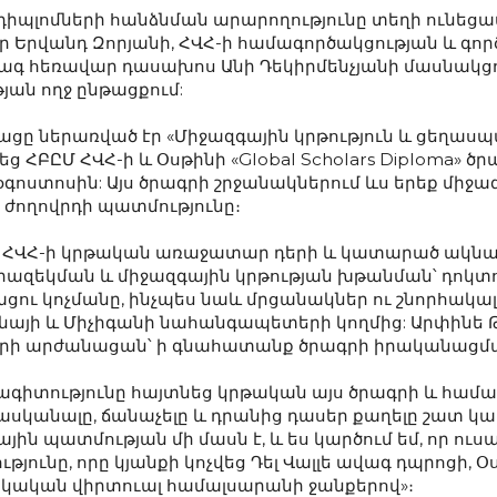
 դիպլոմների հանձնման արարողությունը տեղի ունեցա
 Երվանդ Զորյանի, ՀՎՀ-ի համագործակցության և գո
գ հեռավար դասախոս Անի Դեկիրմենչյանի մասնակցութ
յան ողջ ընթացքում:
ցը ներառված էր «Միջազգային կրթություն և ցեղասպ
եց ՀԲԸՄ ՀՎՀ-ի և Օսթինի «Global Scholars Diploma» 
օգոստոսին: Այս ծրագրի շրջանակներում ևս երեք միջա
 ժողովրդի պատմությունը։
 ՀՎՀ-ի կրթական առաջատար դերի և կատարած ակնա
ազեկման և միջազգային կրթության խթանման՝ դոկտ
ու կոչմանը, ինչպես նաև մրցանակներ ու շնորհակ
ոնայի և Միչիգանի նահանգապետերի կողմից: Արփինե 
երի արժանացան՝ ի գնահատանք ծրագրի իրականացմա
ագիտությունը հայտնեց կրթական այս ծրագրի և հա
հասկանալը, ճանաչելը և դրանից դասեր քաղելը շատ կա
ին պատմության մի մասն է, և ես կարծում եմ, որ ու
ունը, որը կյանքի կոչվեց Դել Վալլե ավագ դպրոցի, Օսթ
այկական վիրտուալ համալսարանի ջանքերով»։