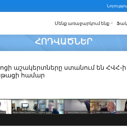
Նորությո
Մենք առաջարկում ենք
Ֆակ
ՀՈԴՎԱԾՆԵՐ
րոցի աշակերտները ստանում են ՀՎՀ-ի
նթացի համար