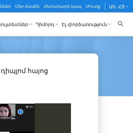
ւններ
Մեր մասին
Հետադարձ կապ
Մուտք
ԱԵ. ՀՅ
ուլտետներ
Դիմորդ
Էլ. փորձառություն
 դիպլոմ հայոց