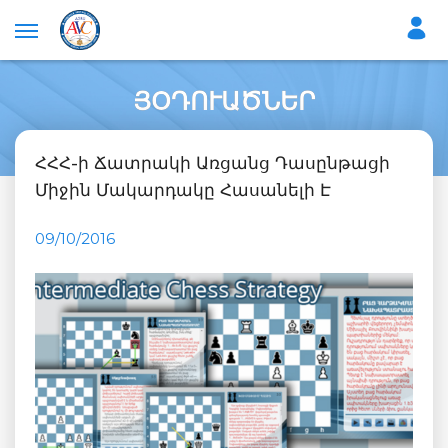
ՅՕԴՈՒԱԾՆԵՐ
ՀՀՀ-ի Ճատրակի Առցանց Դասընթացի
Միջին Մակարդակը Հասանելի Է
09/10/2016