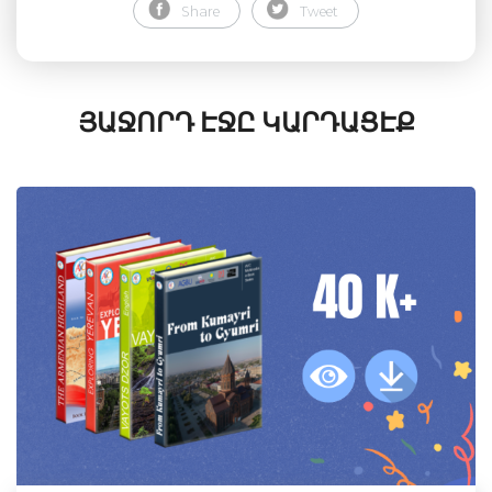
Share
Tweet
ՅԱՋՈՐԴ ԷՋԸ ԿԱՐԴԱՑԷՔ