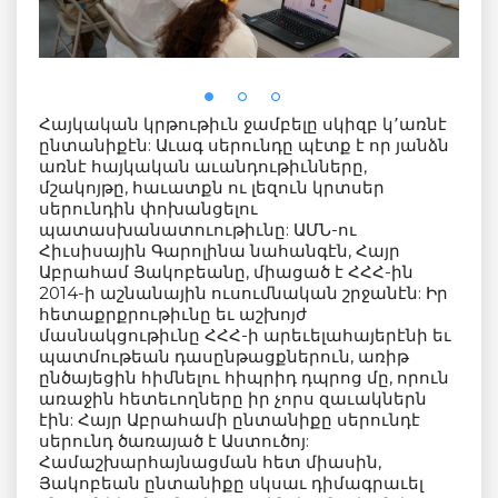
Հայկական կրթութիւն ջամբելը սկիզբ կ՚առնէ
ընտանիքէն: Աւագ սերունդը պէտք է որ յանձն
առնէ հայկական աւանդութիւնները,
մշակոյթը, հաւատքն ու լեզուն կրտսեր
սերունդին փոխանցելու
պատասխանատուութիւնը: ԱՄՆ-ու
Հիւսիսային Գարոլինա նահանգէն, Հայր
Աբրահամ Յակոբեանը, միացած է ՀՀՀ-ին
2014-ի աշնանային ուսումնական շրջանէն: Իր
հետաքրքրութիւնը եւ աշխոյժ
մասնակցութիւնը ՀՀՀ-ի արեւելահայերէնի եւ
պատմութեան դասընթացքներուն, առիթ
ընծայեցին հիմնելու հիպրիդ դպրոց մը, որուն
առաջին հետեւողները իր չորս զաւակներն
էին: Հայր Աբրահամի ընտանիքը սերունդէ
սերունդ ծառայած է Աստուծոյ:
Համաշխարհայնացման հետ միասին,
Յակոբեան ընտանիքը սկսաւ դիմագրաւել