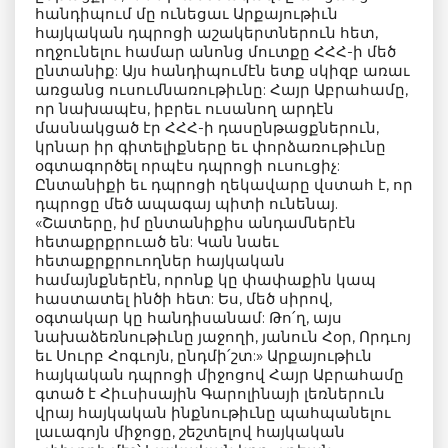
հանդիպում մը ունեցաւ Արքայութիւն
հայկական դպրոցի աշակերտներուն հետ,
ողջունելու համար անոնց մուտքը ՀՀՀ-ի մեծ
ընտանիք: Այս հանդիպումէն ետք սկիզբ առաւ
առցանց ուսումնառութիւնը: Հայր Աբրահամը,
որ նախապէս, իբրեւ ուսանող արդէն
մասնակցած էր ՀՀՀ-ի դասընթացքներուն,
կրնար իր գիտելիքները եւ փորձառութիւնը
օգտագործել որպէս դպրոցի ուսուցիչ:
Ընտանիքի եւ դպրոցի ղեկավարը վստահ է, որ
դպրոցը մեծ ապագայ պիտի ունենայ.
«Շատերը, իմ ընտանիքիս անդամներէն
հետաքրքրուած են: Կան նաեւ
հետաքրքրուողներ հայկական
համայնքներէն, որոնք կը փափաքին կապ
հաստատել ինծի հետ: Ես, մեծ սիրով,
օգտակար կը հանդիսանամ: Թո՛ղ, այս
նախաձեռնութիւնը յաջողի, յանուն Հօր, Որդւոյ
եւ Սուրբ Հոգւոյն, ընդմի՛շտ:» Արքայութիւն
հայկական դպրոցի միջոցով Հայր Աբրահամը
գտած է Հիւսիսային Գարոլինայի լեռներուն
վրայ հայկական ինքնութիւնը պահպանելու
լաւագոյն միջոցը, շեշտելով հայկական