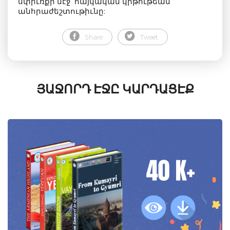
սփիւռքի մէջ՝ հայկական կրթութեան
անհրաժեշտութիւնը:
Share
Tweet
ՅԱՋՈՐԴ ԷՋԸ ԿԱՐԴԱՑԷՔ