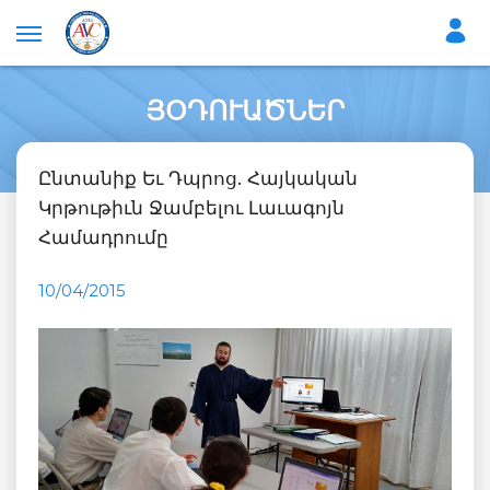
ՅՕԴՈՒԱԾՆԵՐ
Ընտանիք Եւ Դպրոց. Հայկական
Կրթութիւն Ջամբելու Լաւագոյն
Համադրումը
10/04/2015