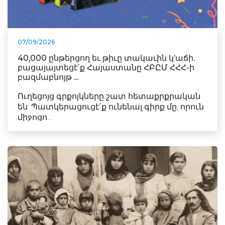
07/09/2026
40,000 ընթերցող եւ թիւը տակաւին կ’աճի.
բացայայտեցէ՛ք Հայաստանը ՀԲԸՄ ՀՀՀ-ի
բազմաբնոյթ ...
Ուղեցոյց գրքոյկները շատ հետաքրքրական
են: Պատկերացուցէ՛ք ունենալ գիրք մը, որուն
միջոցո...