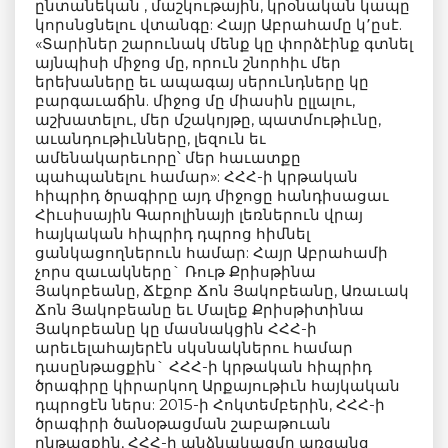
ընտանեկան , մաշկութային, կրօնական կապը
կորսնցնելու վտանգը: Հայր Աբրահամը կ՚ըսէ.
«Տարիներ շարունակ մենք կը փորձէինք գտնել
այնպիսի միջոց մը, որուն շնորհիւ մեր
երեխաները եւ ապագայ սերունդները կը
բարգաւաճին. միջոց մը միասին ըլլալու,
աշխատելու, մեր մշակոյթը, պատմութիւնը,
աւանդութիւնները, լեզուն եւ
ամենակարեւորը՝ մեր հաւատքը
պահպանելու համար»: ՀՀՀ-ի կրթական
հիպրիդ ծրագիրը այդ միջոցը հանդիսացաւ
Հիւսիսային Գարոլինայի լեռներուն վրայ
հայկական հիպրիդ դպրոց հիմնել
ցանկացողներուն համար: Հայր Աբրահամի
չորս զաւակները` Ռութ Քրիսթինա
Յակոբեանը, Ճէքոբ Ճոն Յակոբեանը, Առաւակ
Ճոն Յակոբեանը եւ Մալեք Քրիսթիտինա
Յակոբեանը կը մասնակցին ՀՀՀ-ի
արեւելահայերէն սկսնակներու համար
դասընթացքին` ՀՀՀ-ի կրթական հիպրիդ
ծրագիրը կիրարկող Արքայութիւն հայկական
դպրոցէն ներս: 2015-ի Հոկտեմբերին, ՀՀՀ-ի
ծրագիրի ծանօթացման շաբաթուան
ընթացքին, ՀՀՀ-ի անձնակազմը առցանց