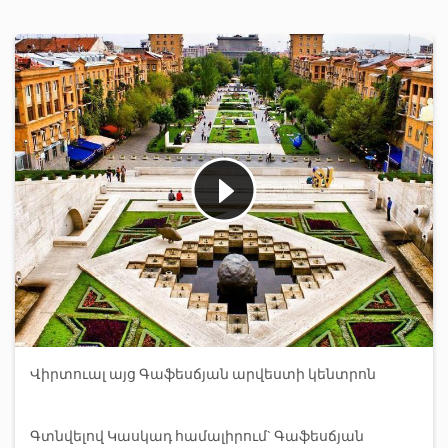
Վիրտուալ այց Գաֆեսճյան արվեստի կենտրոն
Գտնվելով Կասկադ համալիրում` Գաֆեսճյան