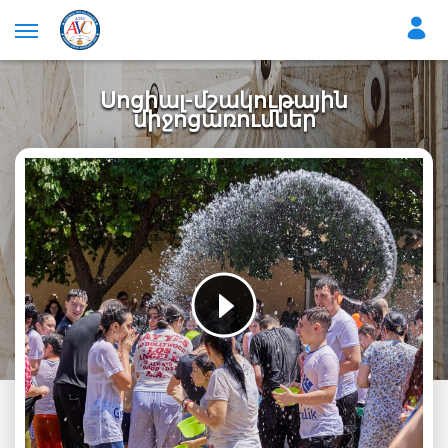
Սոցիալ-մշակութային
միջոցառումներ