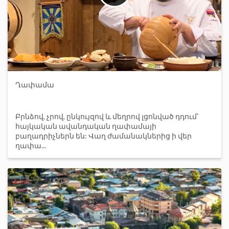
Ղափամա
Բրնձով, չրով, ընկույզով և մեղրով լցոնված դդում՝
հայկական ավանդական ղափամայի
բաղադրիչներն են: Վաղ ժամանակներից ի վեր
ղափա...