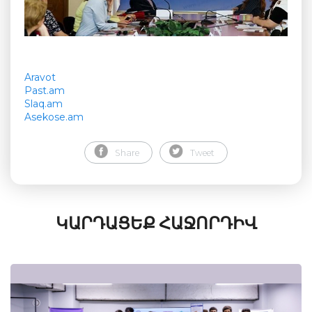
Aravot
Past.am
Slaq.am
Asekose.am
Share
Tweet
ԿԱՐԴԱՑԵՔ ՀԱՋՈՐԴԻՎ