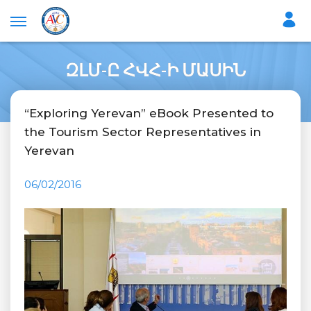
ԶԼՄ-Ը ՀՎՀ-Ի ՄԱՍԻՆ
“Exploring Yerevan” eBook Presented to
the Tourism Sector Representatives in
Yerevan
06/02/2016