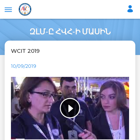
ԶԼՄ-Ը ՀՎՀ-Ի ՄԱՍԻՆ
WCIT 2019
10/09/2019