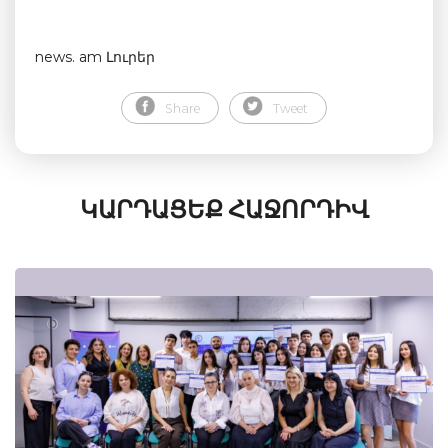
news. am Լուրեր
Share
Tweet
ԿԱՐԴԱՑԵՔ ՀԱՋՈՐԴԻՎ