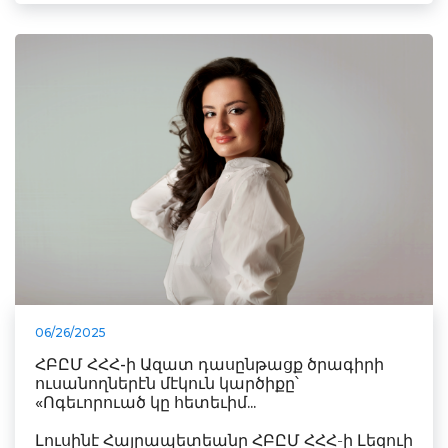
06/26/2025
ՀԲԸՄ ՀՀՀ-ի Ազատ դասընթացք ծրագիրի
ուսանողներէն մէկուն կարծիքը՝
«Ոգեւորուած կը հետեւիմ...
Լուսինէ Հայրապետեանը ՀԲԸՄ ՀՀՀ-ի Լեզուի