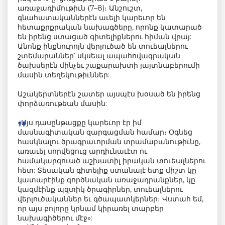
առաջադիմութիւն (7–8)։ Անշուշտ,
գնահատականներէն աւելի կարեւոր են
հետաքրքրական նախագծերը, որոնք կատարած
են իրենց ստացած գիտելիքներու հիման վրայ:
Անոնք ինքնուրոյն վերլուծած են տուեալներու
շտեմարաններ՝ սկսեալ ապահովագրական
ծախսերէն մինչեւ շաքարախտի յայտնաբերումի
մասին տեղեկութիւններ:
Աշակերտներէն շատեր այսպէս խօսած են իրենց
փորձառութեան մասին:
«Այս դասընթացքը կարեւոր էր իմ
մասնագիտական զարգացման համար։ Օգնեց
հասկնալու ծրագրաւորման տրամաբանութիւնը,
առաւել սորվեցուց արդիւնաւէտ ու
համակարգուած աշխատիլ իրական տուեալներու
հետ: Տեսական գիտելիք ստանալէ ետք միշտ կը
կատարէինք գործնական առաջադրանքներ, կը
կազմէինք պզտիկ ծրագիրներ, տուեալներու
վերլուծականներ եւ գծապատկերներ։ Վստահ եմ,
որ այս բոլորը կրնամ կիրառել տարբեր
նախագիծերու մէջ»: