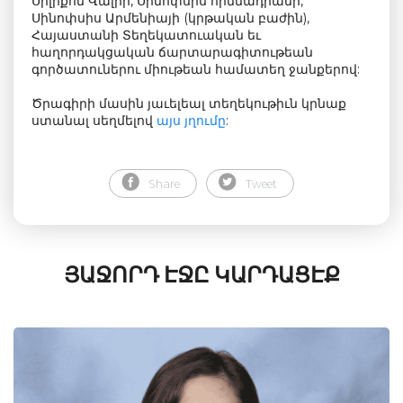
Սիլիքոն Վալիի, Սինոփսիս հիմնադրամի,
Սինոփսիս Արմենիայի (կրթական բաժին),
Հայաստանի Տեղեկատուական եւ
հաղորդակցական ճարտարագիտութեան
գործատուներու միութեան համատեղ ջանքերով:
Ծրագիրի մասին յաւելեալ տեղեկութիւն կրնաք
ստանալ սեղմելով
այս յղումը
:
Share
Tweet
ՅԱՋՈՐԴ ԷՋԸ ԿԱՐԴԱՑԷՔ