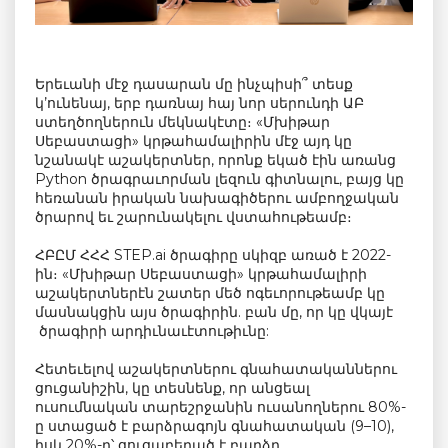
Երեւանի մէջ դասարան մը ինչպիսի՞ տեսք
կ’ունենայ, երբ դառնայ հայ նոր սերունդի ԱԲ
ստեղծողներուն մեկնակէտը։ «Մխիթար
Սեբաստացի» կրթահամալիրին մէջ այդ կը
նշանակէ աշակերտներ, որոնք եկած էին առանց
Python ծրագրաւորման լեզուն գիտնալու, բայց կը
հեռանան իրական նախագիծերու ամբողջական
ծրարով եւ շարունակելու վստահութեամբ։
ՀԲԸՄ ՀՀՀ STEP.ai ծրագիրը սկիզբ առած է 2022-
ին։ «Մխիթար Սեբաստացի» կրթահամալիրի
աշակերտներէն շատեր մեծ ոգեւորութեամբ կը
մասնակցին այս ծրագիրին. բան մը, որ կը վկայէ
ծրագիրի արդիւնաւէտութիւնը:
Հետեւելով աշակերտներու գնահատականներու
ցուցանիշին, կը տեսնենք, որ անցեալ
ուսումնական տարեշրջանին ուսանողներու 80%-
ը ստացած է բարձրագոյն գնահատական (9–10),
իսկ 20%-ը՝ ցուցաբերած է բարձր