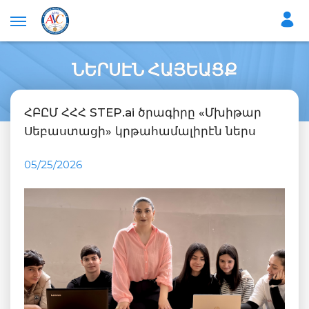
ՆԵՐՍԷՆ ՀԱՅԵԱՑՔ
ՀԲԸՄ ՀՀՀ STEP.ai ծրագիրը «Մխիթար
Սեբաստացի» կրթահամալիրէն ներս
05/25/2026