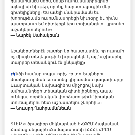
դասարանէն ներս, մենք ուսումնասիրեցինք
այնպիսի նիւթեր, որոնք հարստացուցին մեր
գիտելիքները։ Ես աւելի մանրամասն եւ
խորութեամբ ուսումնասիրեցի նիւթերը եւ հիմա
պատրաստ եմ գիտելիքներս փոխանցելու կրտսեր
աշակերտներուն»։
— Նարեկ Սահակեան
Աշակերտներէն շատեր կը հաստատեն, որ ուսումը
ոչ միայն տեղեկութիւն իւրացնելն է, այլ՝ աշխարհը
տարբեր տեսանկիւնէն ընկալելը։
«Ինծի համար տպաւորիչ էր տուեալներու
մոտելաւորման եւ անոնց կիրառման գաղափարը։
Աւարտական նախագիծիս միջոցով նախ
ամրապնդեցի տեսական գիտելիքները, ապա
ունեցայ գործնական փորձառութիւն՝ իրական
տուեալներու հետ աշխատելու շնորհիւ»։
— Նուարդ Ղահրամանեան
STEP.ai ծրագիրը մեկնարկած է ՀԲԸՄ Հայկական
Համացանցային Համալսարանի (ՀՀՀ), ՀԲԸՄ