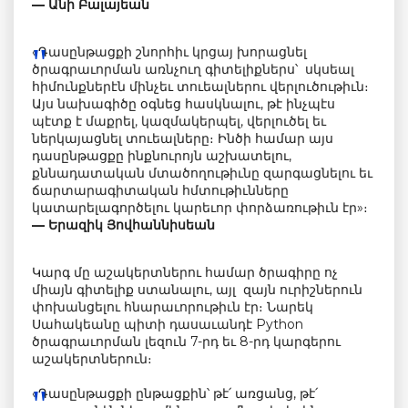
— Անի Բալայեան
«Դասընթացքի շնորհիւ կրցայ խորացնել
ծրագրաւորման առնչուղ գիտելիքներս՝ սկսեալ
հիմունքներէն մինչեւ տուեալներու վերլուծութիւն։
Այս նախագիծը օգնեց հասկնալու, թէ ինչպէս
պէտք է մաքրել, կազմակերպել, վերլուծել եւ
ներկայացնել տուեալները։ Ինծի համար այս
դասընթացքը ինքնուրոյն աշխատելու,
քննադատական մտածողութիւնը զարգացնելու եւ
ճարտարագիտական հմտութիւնները
կատարելագործելու կարեւոր փորձառութիւն էր»։
— Երազիկ Յովհաննիսեան
Կարգ մը աշակերտներու համար ծրագիրը ոչ
միայն գիտելիք ստանալու, այլ զայն ուրիշներուն
փոխանցելու հնարաւորութիւն էր։ Նարեկ
Սահակեանը պիտի դասաւանդէ Python
ծրագրաւորման լեզուն 7-րդ եւ 8-րդ կարգերու
աշակերտներուն։
«Դասընթացքի ընթացքին՝ թէ՛ առցանց, թէ՛