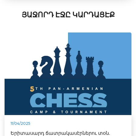
ՅԱՋՈՐԴ ԷՋԸ ԿԱՐԴԱՑԷՔ
11/04/2025
Երիտասարդ ճատրակասէրներու տօն.