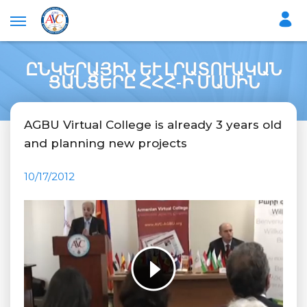
ԸՆԿԵՐԱՅԻՆ ԵՒ ԼՐԱՏՈՒԱԿԱՆ
ՑԱՆՑԵՐԸ ՀՀՀ-Ի ՄԱՍԻՆ
AGBU Virtual College is already 3 years old
and planning new projects
10/17/2012