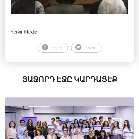
Yerkir Media
Share
Tweet
ՅԱՋՈՐԴ ԷՋԸ ԿԱՐԴԱՑԷՔ