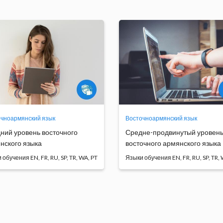
чноармянский язык
Восточноармянский язык
ний уровень восточного
Средне-продвинутый уровен
нского языка
восточного армянского языка
ыки обучения
Языки обучения EN, FR, RU, SP, TR,
овная цель курса состоит в
Курс восточноармянского яз
 чтобы улучшить ...
даёт возможность сту...
Программа
Программа