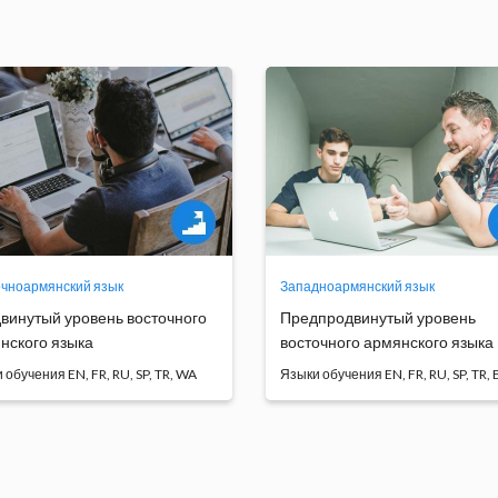
чноармянский язык
Западноармянский язык
винутый уровень восточного
Предпродвинутый уровень
нского языка
восточного армянского языка
 обучения EN, FR, RU, SP, TR, WA
Языки обучения EN, FR, RU, SP, TR, 
овной целью курса является
Курс западноармянского яз
ершенствование яз...
даёт возможность студ...