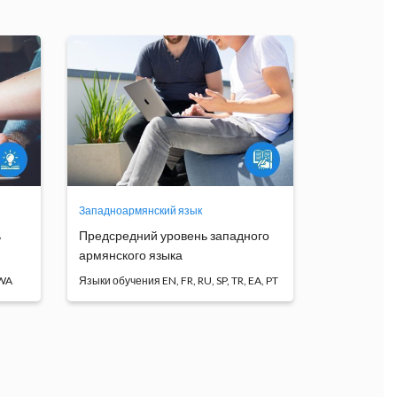
Западноармянский язык
ь
Предсредний уровень западного
армянского языка
 WA
Языки обучения
ыка
Основная цель курса состоит в
закреплении навыков ...
Программа