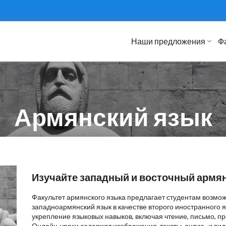
Наши предложения
Ф
Армянский язык
Изучайте западный и восточный армя
Факультет армянского языка предлагает студентам возмож
западноармянский язык в качестве второго иностранного я
укрепление языковых навыков, включая чтение, письмо, п
Онлайн-уроки содержат изображения, тексты, аудио- и ви