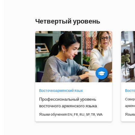
Программа
обучения
Четвертый уровень
Восточноармянский язык
Восто
Профессиональный уровень
Совер
восточного армянского языка
армян
Языки обучения EN, FR, RU, SP, TR, WA
Языки
Основной целью курса является
Сов
совершенствование яз...
уро