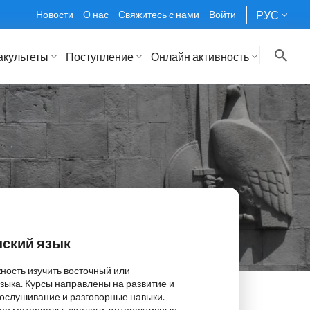
Новости
О нас
Свяжитесь с нами
Войти
РУС
акультеты
Поступление
Онлайн активность
нский язык
ность изучить восточный или
зыка. Курсы направлены на развитие и
рослушивание и разговорные навыки.
део материалы, диалоги, интерактивные