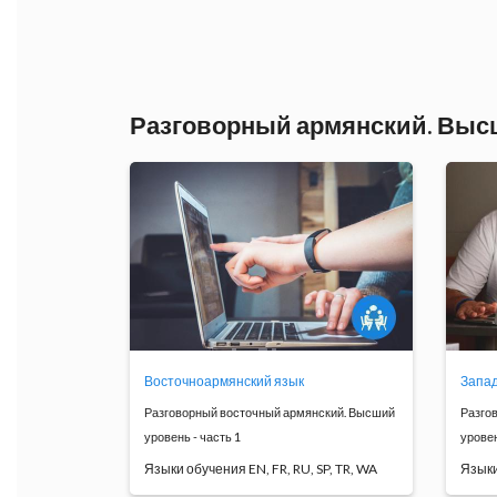
сост
Программа
обучения
Разговорный армянский. Выс
Восточноармянский язык
Запад
Разговорный восточный армянский. Высший
Разго
уровень - часть 1
уровен
Языки обучения EN, FR, RU, SP, TR, WA
Языки