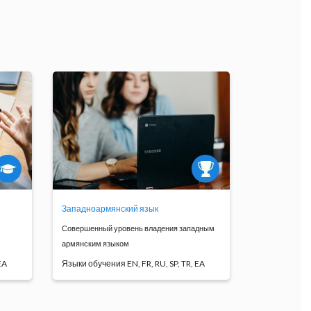
Программа
обучения
Западноармянский язык
Совершенный уровень владения западным
армянским языком
EA
Языки обучения EN, FR, RU, SP, TR, EA
ется
Высокий уровень
профессионального армянского