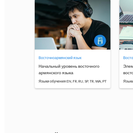
Восточноармянский язык
Восто
Начальный уровень восточного
Элем
армянского языка
вост
Языки обучения
Яз
Студенты ознакомятся с
Кур
армянским алфавитом, обучат...
даёт
Программа
обучения