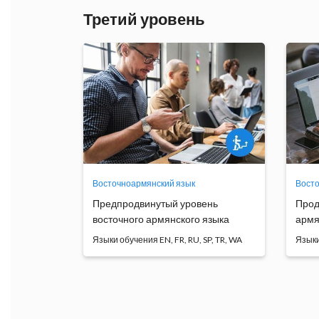
Третий уровень
Восточноармянский язык
Восто
Предпродвинутый уровень
Прод
восточного армянского языка
армя
Языки обучения EN, FR, RU, SP, TR, WA
Языки
Основной целью курса является
Осн
усовершенствование я...
сов