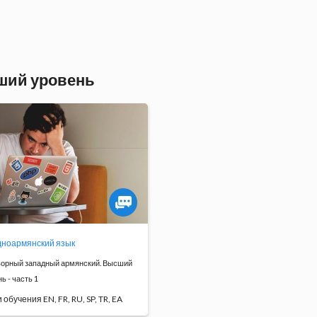
оит ...
Программа
Программа
обучения
обучения
ший уровень
ноармянский язык
ворный западный армянский. Высший
ь - часть 1
 обучения EN, FR, RU, SP, TR, EA