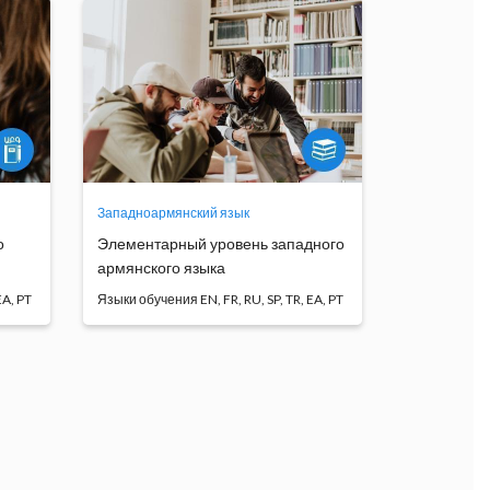
Западноармянский язык
о
Элементарный уровень западного
армянского языка
ия
Языки обучения
Курс западноармянского языка
...
даёт возможность студ...
Программа
обучения