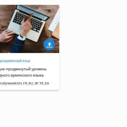
обучения
обучения
ноармянский язык
не-продвинутый уровень
дного армянского языка
 обучения EN, FR, RU, SP, TR, EA
с западноармянского языка
т возможность студ...
Программа
обучения