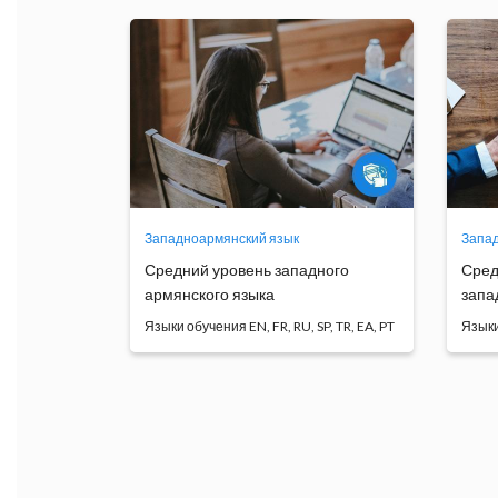
обучения
Западноармянский язык
Запад
Средний уровень западного
Сред
армянского языка
запа
Языки обучения
Языки
Основная цель курса состоит в
Кур
закреплении навыков ...
даё
Программа
обучения