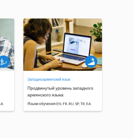
Западноармянский язык
Продвинутый уровень западного
армянского языка
EA
Языки обучения EN, FR, RU, SP, TR, EA
ыка
Основной целью курса является
совершенствование яз...