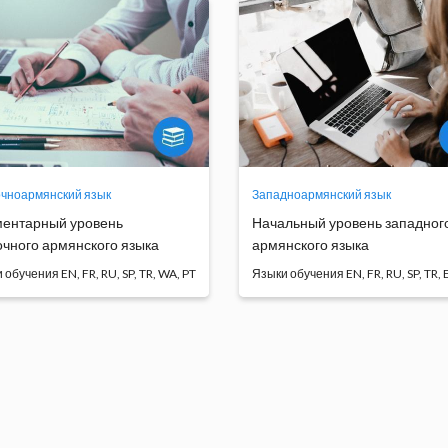
чноармянский язык
Западноармянский язык
ентарный уровень
Начальный уровень западног
очного армянского языка
армянского языка
ыки обучения
Языки обучен
с восточноармянского языка
Студенты ознакомятся с
 возможность сту...
армянским алфавитом, обучат
Программа
Программа
обучения
обучения