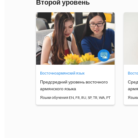
Второй уровень
Восточноармянский язык
Восто
Предсредний уровень восточного
Сред
армянского языка
армя
Языки обучения
Яз
Основная цель курса состоит в
Осн
закреплении навыков ...
том,
Программа