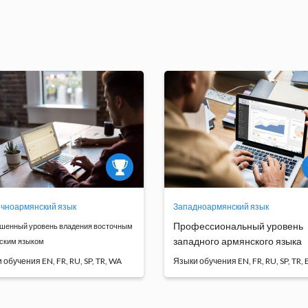
Программа
Программа
обучения
обучения
чноармянский язык
Западноармянский язык
Профессиональный уровень
шенный уровень владения восточным
западного армянского языка
ским языком
 обучения EN, FR, RU, SP, TR, WA
Языки обучения EN, FR, RU, SP, TR, 
ершенный
Основной целью курса явля
вень&nbsp;армянского языка
совершенствование яз...