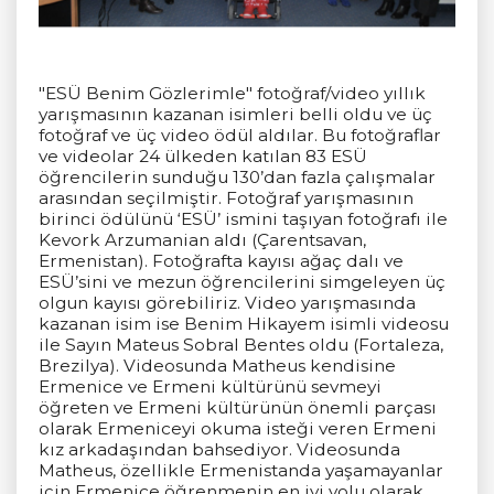
"ESÜ Benim Gözlerimle" fotoğraf/video yıllık
yarışmasının kazanan isimleri belli oldu ve üç
fotoğraf ve üç video ödül aldılar. Bu fotoğraflar
ve videolar 24 ülkeden katılan 83 ESÜ
öğrencilerin sunduğu 130’dan fazla çalışmalar
arasından seçilmiştir. Fotoğraf yarışmasının
birinci ödülünü ‘ESÜ’ ismini taşıyan fotoğrafı ile
Kevork Arzumanian aldı (Çarentsavan,
Ermenistan). Fotoğrafta kayısı ağaç dalı ve
ESÜ’sini ve mezun öğrencilerini simgeleyen üç
olgun kayısı görebiliriz. Video yarışmasında
kazanan isim ise Benim Hikayem isimli videosu
ile Sayın Mateus Sobral Bentes oldu (Fortaleza,
Brezilya). Videosunda Matheus kendisine
Ermenice ve Ermeni kültürünü sevmeyi
öğreten ve Ermeni kültürünün önemli parçası
olarak Ermeniceyi okuma isteği veren Ermeni
kız arkadaşından bahsediyor. Videosunda
Matheus, özellikle Ermenistanda yaşamayanlar
için Ermenice öğrenmenin en iyi yolu olarak