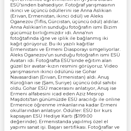
ESÜ’sinden bahsediyor. Fotoğraf yarışmasının
ikinci ve üçüncü ödüllerini ise Anna Aslikian
(Erivan, Ermenistan, ikinci ödül) ve Aleks
Oganezov (Tiflis, Gürcistan, üçüncü ödül) aldılar.
Anna Aslikian’ın sunduğu fotoğrafın ismi Bizim
gücümüz birliiğimizdir idi. Anna’nın
fotoğtafında iğne ve iplik ile bağlanmış iki
kağıt görüyoruz. Bu iki yazılı kağıtlar
Ermenistanı ve Ermeni Diasporayı simgeliyorlar.
Aleks Oganezov’un sunduğu fotoğrafın ismi ESÜ
Avatarı idi. Fotoğrafta ESÜ’sinde eğitim alan
güzel bir avatar-kızın resmini görüyoruz. Video
yarışmasının ikinci ödülünü ise Gohar
Navasardian (Erivan, Ermenistan) aldı. Anuş
Küroğlian ise (Şam, Suriye) üçüncü ödül sahibi
oldu. Gohar ESÜ macerasını anlatıyor, Anuş ise
Ermeni alfabesini icad eden Aziz Mesrop
Maşdots’tan günümüzde ESÜ aracılığı ile online
Ermenice öğrenme imkanlarına kadar Ermeni
okullarından anlatıyor. Ödüller: ESÜ bir kurs
kapsayan ESÜ Hediye Kartı ($199.00
değerinde). Ermenistanda yapılmış özel el
yapımı sanat işi. Başarı sertifikası. Fotoğraflar ve