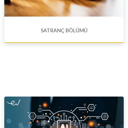
SATRANÇ BÖLÜMÜ
Eğitim Dilleri En, Est. Arm
ESÜ online satranç programı Ermenistan Satranç Akademisi ile
ortak olarak geliştirilmiştir. Ders met...
Ayrıntılara bakınız