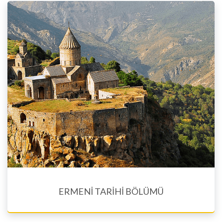
ERMENİ TARİHİ BÖLÜMÜ
Eğitim Dilleri En, Fr, Rus, Sp, Est. Arm, Wst. Arm