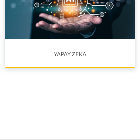
YAPAY ZEKA
Eğitim Dilleri Est. Arm
"Yapay Zeka" kursu, Ermenistan'daki lise öğrencilerine yöneliktir.
Dersin amacı öğrencilere yapay ze...
Ayrıntılara bakınız