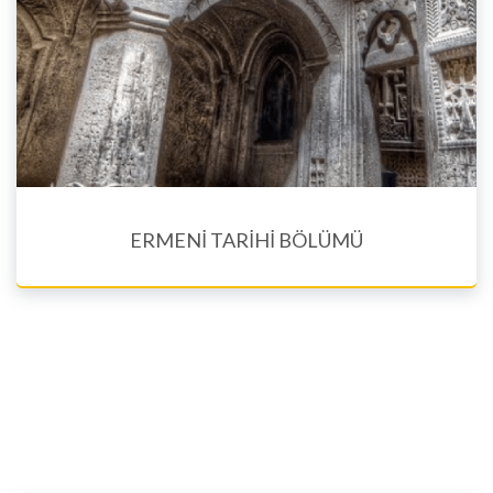
ERMENİ TARİHİ BÖLÜMÜ
Eğitim Dilleri En, Fr, Rus, Sp, Est. Arm, Wst. Arm
Ermeni kültürü bölümünde sunulan kurslar öğrencilere hem
tarihi memleket sınırları içinde, hem de me...
Ayrıntılara bakınız