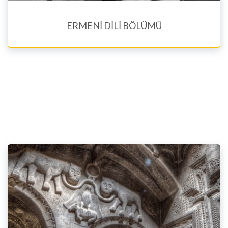
ERMENİ DİLİ BÖLÜMÜ
Eğitim Dilleri En, Fr, Rus, Sp, Tr, Est. Arm, Wst. Arm
Ermeni Dili Bölümü, öğrencilere ikinci dil olarak Doğu veya Batı
Ermenicesi öğrenme fırsatı sunmakta...
Ayrıntılara bakınız