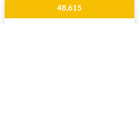
48,615
e-ÖĞRENME
Ermeni çalışmalarında en iyi deneyimi yaşayın ve ESÜ'nde
Bireysel Kursa başlayın
AYRINTILARA BAKINIZ
40,441
e-Kitap kullanıcıları