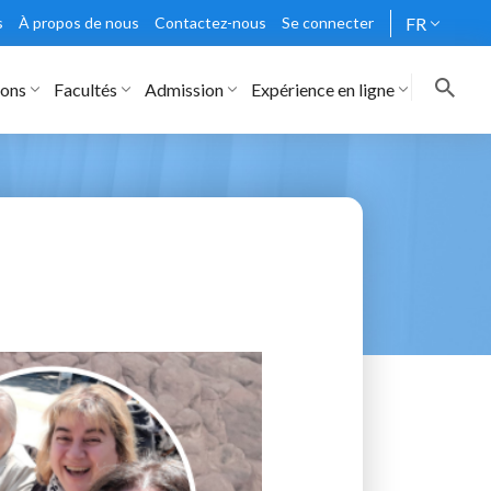
s
À propos de nous
Contactez-nous
Se connecter
FR
rons
Facultés
Admission
Expérience en ligne