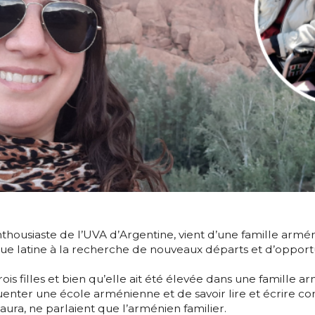
thousiaste de l’UVA d’Argentine, vient d’une famille armé
ue latine à la recherche de nouveaux départs et d’opportu
is filles et bien qu’elle ait été élevée dans une famille 
réquenter une école arménienne et de savoir lire et écrire
ura, ne parlaient que l’arménien familier.