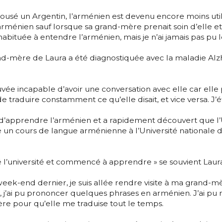
usé un Argentin, l’arménien est devenu encore moins utilis
arménien sauf lorsque sa grand-mère prenait soin d’elle et
t habituée à entendre l’arménien, mais je n’ai jamais pas pu l
nd-mère de Laura a été diagnostiquée avec la maladie Alzh
ée incapable d’avoir une conversation avec elle car elle
e traduire constamment ce qu’elle disait, et vice versa. J’éta
 d’apprendre l’arménien et a rapidement découvert que l’U
un cours de langue arménienne à l’Université nationale d
acté l’université et commencé à apprendre » se souvient Laur
eek-end dernier, je suis allée rendre visite à ma grand-mè
j’ai pu prononcer quelques phrases en arménien. J’ai pu
re pour qu’elle me traduise tout le temps.