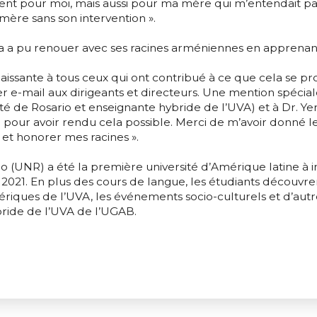
ent pour moi, mais aussi pour ma mère qui m’entendait pa
re sans son intervention ».
ra a pu renouer avec ses racines arméniennes en apprenan
issante à tous ceux qui ont contribué à ce que cela se pr
e-mail aux dirigeants et directeurs. Une mention spécial
ité de Rosario et enseignante hybride de l’UVA) et à Dr. Ye
 pour avoir rendu cela possible. Merci de m’avoir donné 
t honorer mes racines ».
io (UNR) a été la première université d’Amérique latine à i
21. En plus des cours de langue, les étudiants découvrent
mériques de l’UVA, les événements socio-culturels et d’aut
ride de l’UVA de l’UGAB.