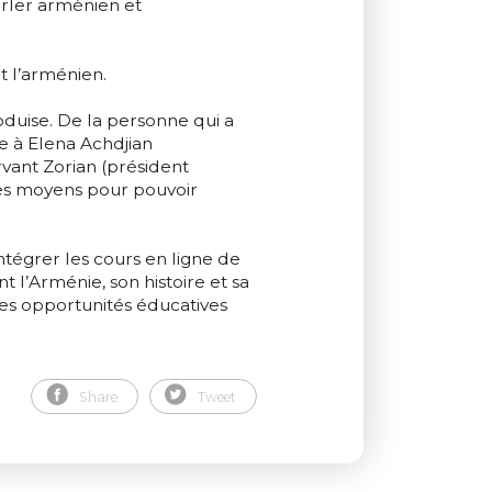
rler arménien et
t l’arménien.
oduise. De la personne qui a
e à Elena Achdjian
rvant Zorian (président
les moyens pour pouvoir
ntégrer les cours en ligne de
 l’Arménie, son histoire et sa
res opportunités éducatives
Share
Tweet