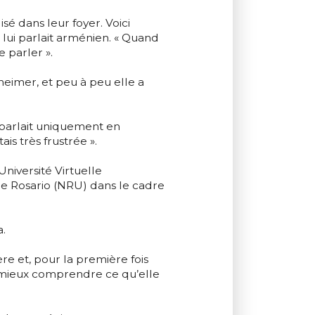
é dans leur foyer. Voici
 lui parlait arménien. « Quand
e parler ».
eimer, et peu à peu elle a
 parlait uniquement en
is très frustrée ».
niversité Virtuelle
e Rosario (NRU) dans le cadre
a.
re et, pour la première fois
 mieux comprendre ce qu’elle