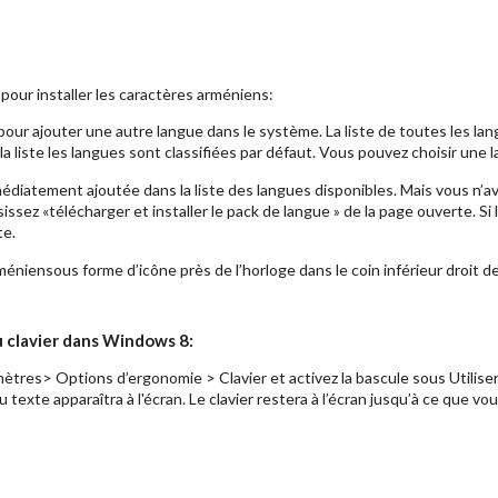
s pour installer les caractères arméniens:
» pour ajouter une autre langue dans le système. La liste de toutes les l
a liste les langues sont classifiées par défaut. Vous pouvez choisir une 
médiatement ajoutée dans la liste des langues disponibles. Mais vous n’a
sissez «télécharger et installer le pack de langue » de la page ouverte. Si 
te.
arméniensous forme d’icône près de l’horloge dans le coin inférieur droit de
u clavier dans Windows 8:
ètres> Options d’ergonomie > Clavier
et activez la bascule sous Utiliser 
du texte apparaîtra à l'écran. Le clavier restera à l’écran jusqu’à ce que vou