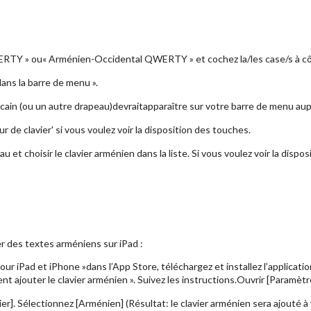
RTY » ou« Arménien-Occidental QWERTY » et cochez la/les case/s à cô
dans la barre de menu ».
ain (ou un autre drapeau)devraitapparaître sur votre barre de menu aupr
 de clavier' si vous voulez voir la disposition des touches.
 et choisir le clavier arménien dans la liste. Si vous voulez voir la dispo
ler des textes arméniens sur iPad :
pour iPad et iPhone »dans l’App Store, téléchargez et installez l’applicat
nt ajouter le clavier arménien ». Suivez les instructions.Ouvrir [Paramètr
er]. Sélectionnez [Arménien] (Résultat: le clavier arménien sera ajouté à v