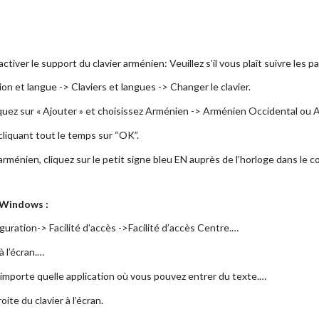
iver le support du clavier arménien: Veuillez s’il vous plaît suivre les pa
n et langue -> Claviers et langues -> Changer le clavier.
liquez sur « Ajouter » et choisissez Arménien -> Arménien Occidental ou 
liquant tout le temps sur “OK”.
rménien, cliquez sur le petit signe bleu EN auprès de l’horloge dans le co
s Windows :
ration-> Facilité d’accès ->Facilité d’accès Centre.…
à l’écran.…
 n’importe quelle application où vous pouvez entrer du texte.…
ite du clavier à l’écran.