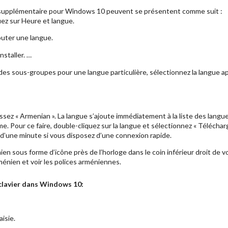
ue supplémentaire pour Windows 10 peuvent se présentent comme suit :
ez sur Heure et langue.
outer une langue.
nstaller. …
des sous-groupes pour une langue particulière, sélectionnez la langue a
issez « Armenian ». La langue s’ajoute immédiatement à la liste des langue
. Pour ce faire, double-cliquez sur la langue et sélectionnez « Télécharge
d’une minute si vous disposez d’une connexion rapide.
nien sous forme d’icône près de l’horloge dans le coin inférieur droit de v
ménien et voir les polices arméniennes.
clavier dans Windows 10:
isie.