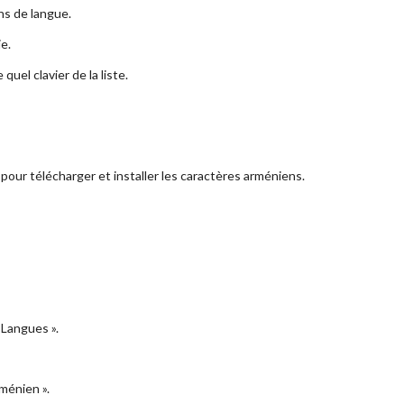
ns de langue.
e.
uel clavier de la liste.
ts pour télécharger et installer les caractères arméniens.
« Langues ».
ménien ».