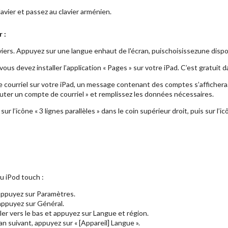
avier et passez au clavier arménien.
 :
rs. Appuyez sur une langue enhaut de l'écran, puischoisissezune disposit
us devez installer l’application « Pages » sur votre iPad. C’est gratuit d
e courriel sur votre iPad, un message contenant des comptes s’affichera
outer un compte de courriel » et remplissez les données nécessaires.
z sur l’icône « 3 lignes parallèles » dans le coin supérieur droit, puis sur l
u iPod touch :
 appuyez sur Paramètres.
 appuyez sur Général.
ler vers le bas et appuyez sur Langue et région.
an suivant, appuyez sur « [Appareil] Langue ».