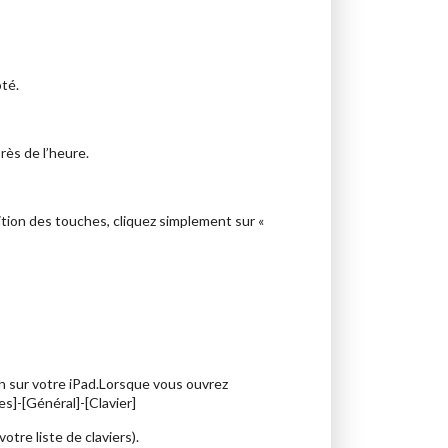
té.
ès de l’heure.
sition des touches, cliquez simplement sur «
ion sur votre iPad.Lorsque vous ouvrez
es]-[Général]-[Clavier]
otre liste de claviers).