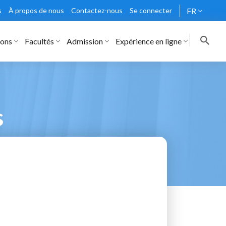
s
À propos de nous
Contactez-nous
Se connecter
FR
rons
Facultés
Admission
Expérience en ligne
s