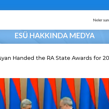
Neler su
ESÜ HAKKINDA MEDYA
syan Handed the RA State Awards for 20