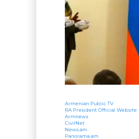
Armenian Public TV
RA President Official Website
Armnews
CivilNet
News.am
Panorama.am