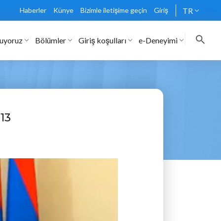
Haberler
Künye
Bizimle iletişime geçin
Giriş
TR
nuyoruz
Bölümler
Giriş koşulları
e-Deneyimi
13