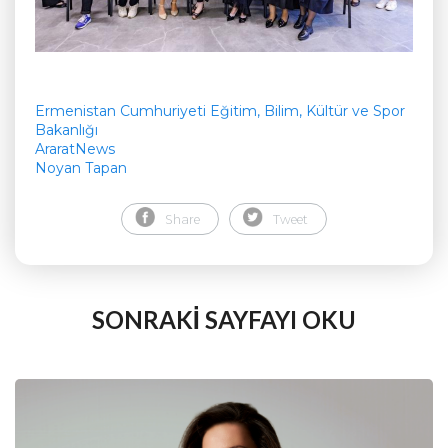
Ermenistan Cumhuriyeti Eğitim, Bilim, Kültür ve Spor
Bakanlığı
AraratNews
Noyan Tapan
Share
Tweet
SONRAKİ SAYFAYI OKU