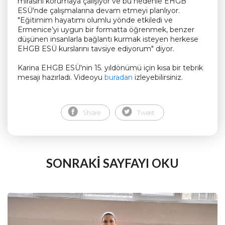
mirasını korumaya çalışıyor ve bu nedenle EHGB
ESÜ'nde çalışmalarına devam etmeyi planlıyor.
"Eğitimim hayatımı olumlu yönde etkiledi ve
Ermenice’yi uygun bir formatta öğrenmek, benzer
düşünen insanlarla bağlantı kurmak isteyen herkese
EHGB ESÜ kurslarını tavsiye ediyorum" diyor.
Karina EHGB ESÜ'nin 15. yıldönümü için kısa bir tebrik
mesajı hazırladı. Videoyu
buradan
izleyebilirsiniz.
Share
Tweet
SONRAKİ SAYFAYI OKU