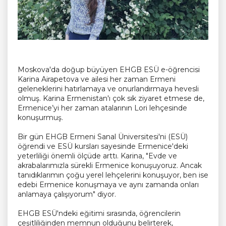
Moskova'da doğup büyüyen EHGB ESÜ e-öğrencisi
Karina Airapetova ve ailesi her zaman Ermeni
geleneklerini hatırlamaya ve onurlandırmaya hevesli
olmuş. Karina Ermenistan'ı çok sık ziyaret etmese de,
Ermenice’yi her zaman atalarının Lori lehçesinde
konuşurmuş.
Bir gün EHGB Ermeni Sanal Üniversitesi'ni (ESÜ)
öğrendi ve ESÜ kursları sayesinde Ermenice'deki
yeterliliği önemli ölçüde arttı. Karina, "Evde ve
akrabalarımızla sürekli Ermenice konuşuyoruz. Ancak
tanıdıklarımın çoğu yerel lehçelerini konuşuyor, ben ise
edebi Ermenice konuşmaya ve aynı zamanda onları
anlamaya çalışıyorum" diyor.
EHGB ESÜ'ndeki eğitimi sırasında, öğrencilerin
çeşitliliğinden memnun olduğunu belirterek,