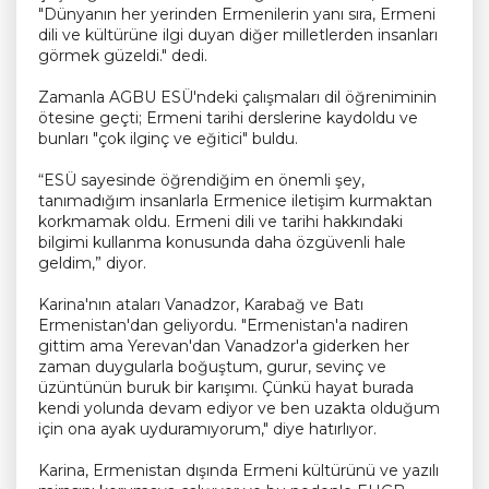
"Dünyanın her yerinden Ermenilerin yanı sıra, Ermeni
dili ve kültürüne ilgi duyan diğer milletlerden insanları
görmek güzeldi." dedi.
Zamanla AGBU ESÜ'ndeki çalışmaları dil öğreniminin
ötesine geçti; Ermeni tarihi derslerine kaydoldu ve
bunları "çok ilginç ve eğitici" buldu.
“ESÜ sayesinde öğrendiğim en önemli şey,
tanımadığım insanlarla Ermenice iletişim kurmaktan
korkmamak oldu. Ermeni dili ve tarihi hakkındaki
bilgimi kullanma konusunda daha özgüvenli hale
geldim,” diyor.
Karina'nın ataları Vanadzor, Karabağ ve Batı
Ermenistan'dan geliyordu. "Ermenistan'a nadiren
gittim ama Yerevan'dan Vanadzor'a giderken her
zaman duygularla boğuştum, gurur, sevinç ve
üzüntünün buruk bir karışımı. Çünkü hayat burada
kendi yolunda devam ediyor ve ben uzakta olduğum
için ona ayak uyduramıyorum," diye hatırlıyor.
Karina, Ermenistan dışında Ermeni kültürünü ve yazılı