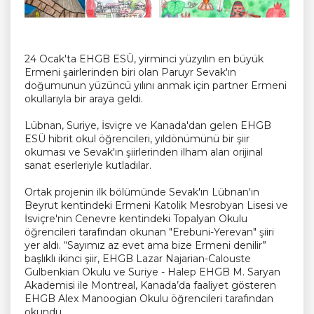
24 Ocak'ta EHGB ESÜ, yirminci yüzyılın en büyük
Ermeni şairlerinden biri olan Paruyr Sevak'ın
doğumunun yüzüncü yılını anmak için partner Ermeni
okullarıyla bir araya geldi.
Lübnan, Suriye, İsviçre ve Kanada'dan gelen EHGB
ESÜ hibrit okul öğrencileri, yıldönümünü bir şiir
okuması ve Sevak'ın şiirlerinden ilham alan orijinal
sanat eserleriyle kutladılar.
Ortak projenin ilk bölümünde Sevak'ın Lübnan'ın
Beyrut kentindeki Ermeni Katolik Mesrobyan Lisesi ve
İsviçre'nin Cenevre kentindeki Topalyan Okulu
öğrencileri tarafından okunan "Erebuni-Yerevan" şiiri
yer aldı. “Sayımız az evet ama bize Ermeni denilir”
başlıklı ikinci şiir, EHGB Lazar Najarian-Calouste
Gulbenkian Okulu ve Suriye - Halep EHGB M. Saryan
Akademisi ile Montreal, Kanada’da faaliyet gösteren
EHGB Alex Manoogian Okulu öğrencileri tarafından
okundu.