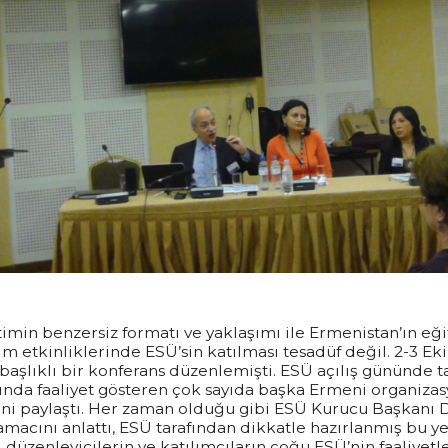
timin benzersiz formatı ve yaklaşımı ile Ermenistan’ın e
m etkinliklerinde ESÜ’sin katılması tesadüf değil. 2-3 Eki
aşlıklı bir konferans düzenlemişti. ESÜ açılış gününde 
nında faaliyet gösteren çok sayıda başka Ermeni organizasy
rini paylaştı. Her zaman olduğu gibi ESÜ Kurucu Başkanı D
amacını anlattı, ESÜ tarafından dikkatle hazırlanmış bu 
n, düzenleyicilerin ve katılımcıların çoğu ESÜ’nin faaliyetl