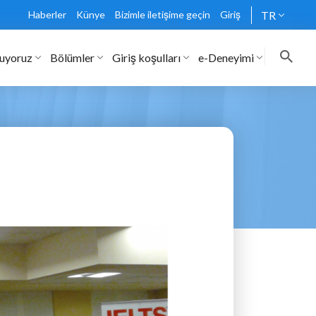
Haberler
Künye
Bizimle iletişime geçin
Giriş
TR
nuyoruz
Bölümler
Giriş koşulları
e-Deneyimi