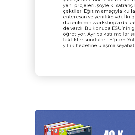
yeni projeleri, şöyle ki satran
çektiler. Eğitim amaçıyla kull
enteresan ve yenilikçiydi. İki
düzenlenen workshop’a da katıld
de vardı. Bu konuda ESÜ’nin gö
öğretiyor. Ayrıca katılmcılar 
taktikler sundular. "Eğitim: Y
yıllık hedefine ulaşma seyaha