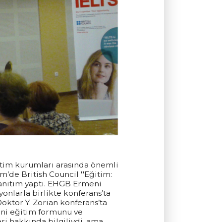
ğitim kurumları arasında önemli
m’de British Council ''Eğitim:
tanıtım yaptı. EHGB Ermeni
onlarla birlikte konferans’ta
oktor Y. Zorian konferans’ta
yeni eğitim formunu ve
eri hakkında bilgiliydi, ama