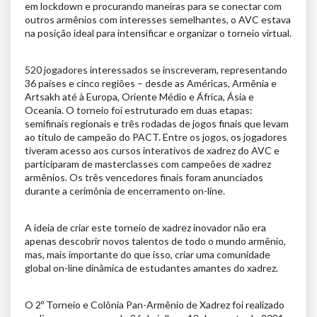
em lockdown e procurando maneiras para se conectar com
outros armênios com interesses semelhantes, o AVC estava
na posição ideal para intensificar e organizar o torneio virtual.
520 jogadores interessados se inscreveram, representando
36 países e cinco regiões – desde as Américas, Armênia e
Artsakh até à Europa, Oriente Médio e África, Ásia e
Oceania. O torneio foi estruturado em duas etapas:
semifinais regionais e três rodadas de jogos finais que levam
ao título de campeão do PACT. Entre os jogos, os jogadores
tiveram acesso aos cursos interativos de xadrez do AVC e
participaram de masterclasses com campeões de xadrez
armênios. Os três vencedores finais foram anunciados
durante a cerimônia de encerramento on-line.
A ideia de criar este torneio de xadrez inovador não era
apenas descobrir novos talentos de todo o mundo armênio,
mas, mais importante do que isso, criar uma comunidade
global on-line dinâmica de estudantes amantes do xadrez.
O 2º Torneio e Colônia Pan-Armênio de Xadrez foi realizado