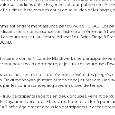
r renforcer les liens entre les jeunes et leur patrimoine, 
elle unique à travers des cours en salle, des pèlerinages, de
mme est entièrement assurée par l’UVA de l’UGAB. Les pa
ndissent leurs connaissances en histoire arménienne à trav
Les cours ont lieu au centre éducatif du Saint-Siège à Et
’UGAB.
 histoire, » confie Nicolette Blackwell, une participante ven
tant pour moi d’apprendre, et je suis très heureuse d’avo
 semaines, un mini test de révision a révélé des progrès r
Ani Dekirmenchyan (histoire arménienne) et Mariam Harut
 par les connaissances acquises en si peu de temps.
lli 36 participants répartis en deux groupes, venant de Ru
, du Royaume-Uni et des États-Unis. Pour les aider à pours
GAB offre également à tous les participants un accès prolo