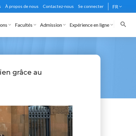
s
À propos de nous
Contactez-nous
Se connecter
FR
rons
Facultés
Admission
Expérience en ligne
ien grâce au