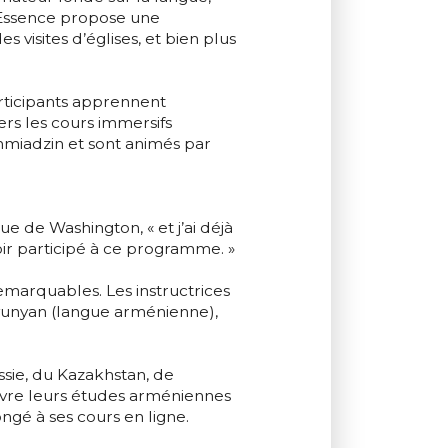
ArmEssence propose une
s visites d’églises, et bien plus
rticipants apprennent
ers les cours immersifs
chmiadzin et sont animés par
ue de Washington, « et j’ai déjà
ir participé à ce programme. »
emarquables. Les instructrices
yunyan (langue arménienne),
ssie, du Kazakhstan, de
uivre leurs études arméniennes
ngé à ses cours en ligne.