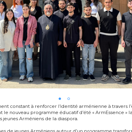
 constant à renforcer l’identité arménienne à travers l’éd
 le nouveau programme éducatif d’été « ArmEssence » la
es jeunes Arméniens de la diaspora.
oupes de jeunes Arméniens autour d’un programme transfor