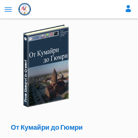
От Кумайри до Гюмри