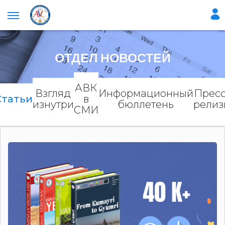
ОТДЕЛ НОВОСТЕЙ
АВК
Взгляд
Информационный
Пресс
Статьи
в
изнутри
бюллетень
релиз
СМИ