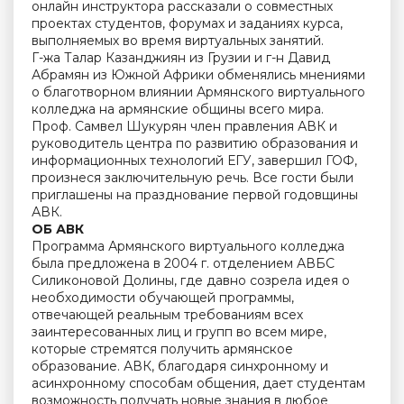
онлайн инструктора рассказали о совместных
проектах студентов, форумах и заданиях курса,
выполняемых во время виртуальных занятий.
Г-жа Талар Казанджиян из Грузии и г-н Давид
Абрамян из Южной Африки обменялись мнениями
о благотворном влиянии Армянского виртуального
колледжа на армянские общины всего мира.
Проф. Самвел Шукурян член правления АВК и
руководитель центра по развитию образования и
информационных технологий ЕГУ, завершил ГОФ,
произнеся заключительную речь. Все гости были
приглашены на празднование первой годовщины
АВК.
ОБ АВК
Программа Армянского виртуального колледжа
была предложена в 2004 г. отделением АВБС
Силиконовой Долины, где давно созрела идея о
необходимости обучающей программы,
отвечающей реальным требованиям всех
заинтересованных лиц и групп во всем мире,
которые стремятся получить армянское
образование. АВК, благодаря синхронному и
асинхронному способам общения, дает студентам
возможность получать новые знания в любое