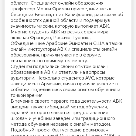
области. Специалист онлайн образования
профессор Молли Фриман присоединилась к
беседе из Беркли, штат Калифорния, рассказав об
особенностях данной области и подчеркнув
значимость миссии, которую выполняет АВК.
Многие студенты АВК из разных стран мира,
включая Францию, Россию, Турцию,
Объединенные Арабские Эмираты и США а также
онлайн инструкторы АВК и специалисты онлайн
образования, приняли участие в форуме,
связавшись по прямому телемосту.
Студенты поделились своим опытом онлайн
образования в АВК и ответили на вопросы
аудитории. Несколько студентов AVC, которые
находились в Армении, лично приняли участие в
событии, поделившись своим опытом обучения и
точкой зрения.
В течение своего первого года деятельности АВК
внедрил также гибридный метод обучения,
задачей которого является предоставление
школам и учебным заведениям традиционного
метода обучения наравне с онлайн методом.
Подобный проект был успешно реализован
совместно со школой Оганесян в Шарже (ОАЭ), в