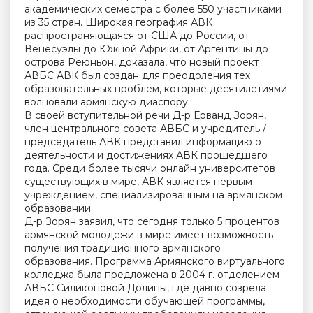
академических семестра с более 550 участниками
из 35 стран. Широкая география АВК
распространяющаяся от США до России, от
Венесуэлы до Южной Африки, от Аргентины до
острова Реюньон, доказала, что новый проект
АВБС АВК был создан для преодоления тех
образовательных проблем, которые десятилетиями
волновали армянскую диаспору.
В своей вступительной речи Д-р Ерванд Зорян,
член центрального совета АВБС и учредитель /
председатель АВК представил информацию о
деятельности и достижениях АВК прошедшего
года. Среди более тысячи онлайн университетов
существующих в мире, АВК является первым
учреждением, специализированным на армянском
образовании.
Д-р Зорян заявил, что сегодня только 5 процентов
армянской молодежи в мире имеет возможность
получения традиционного армянского
образования. Программа Армянского виртуального
колледжа была предложена в 2004 г. отделением
АВБС Силиконовой Долины, где давно созрела
идея о необходимости обучающей программы,