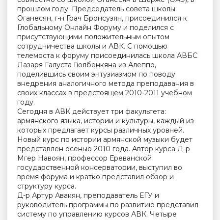
прошлом году. Председатель совета школы
Оганесян, г-н Грач Бронсузян, присоединился к
Глобальному Онлайн Форуму и поделился с
присутствующими положительным опытом
сотрудничества школы и АВК. С помощью
телемоста к форуму присоединилась школа АВБС
Лазаря Галуста Гюлбенкяна из Алеппо,
поделившись своим энтузиазмом по поводу
внедрения аналогичного метода преподавания в
своих классах в предстоящем 2010-2011 учебном
году.
Сегодня в АВК действует три факультета:
армянского языка, истории и культуры, каждый из
которых предлагает курсы различных уровней.
Новый курс по истории армянской музыки будет
представлен осенью 2010 года. Автор курса Д-р
Мгер Навоян, профессор Ереванской
государственной консерватории, выступил во
время форума и кратко представил обзор и
структуру курса.
Д-р Артур Авакян, преподаватель ЕГУ и
руководитель программы по развитию представил
систему по управлению курсов АВК. Четыре