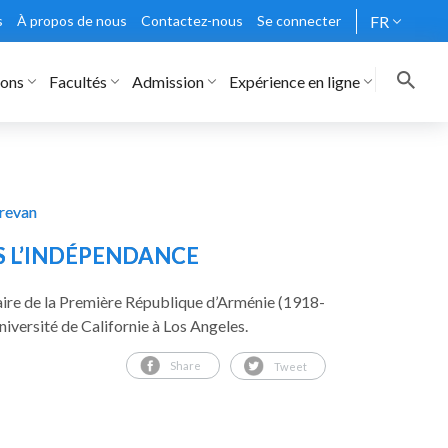
s
À propos de nous
Contactez-nous
Se connecter
FR
rons
Facultés
Admission
Expérience en ligne
Erevan
RS L’INDÉPENDANCE
naire de la Première République d’Arménie (1918-
iversité de Californie à Los Angeles.
Share
Tweet