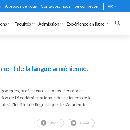
s
À propos de nous
Contactez-nous
Se connecter
FR
rons
Facultés
Admission
Expérience en ligne
ement de la langue arménienne:
gogiques, professeure associée Secrétaire
ation de l’Académie nationale des sciences de la
le à l’Institut de linguistique de l’Académie
Share
Tweet