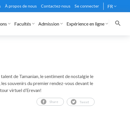
s
À propos de nous
Contactez-nous
Se connecter
FR
rons
Facultés
Admission
Expérience en ligne
 talent de Tamanian, le sentiment de nostalgie le
e, les souvenirs du premier rendez-vous devant le
our virtuel d’Erevan!
Share
Tweet