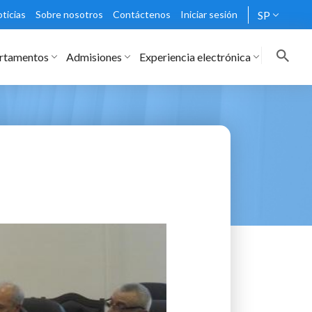
ticias
Sobre nosotros
Contáctenos
Iniciar sesión
SP
rtamentos
Admisiones
Experiencia electrónica