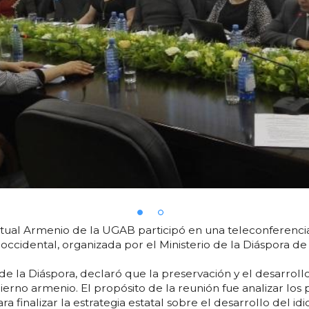
irtual Armenio de la UGAB participó en una teleconferencia
occidental, organizada por el Ministerio de la Diáspora d
de la Diáspora, declaró que la preservación y el desarroll
ierno armenio. El propósito de la reunión fue analizar los
ra finalizar la estrategia estatal sobre el desarrollo del i