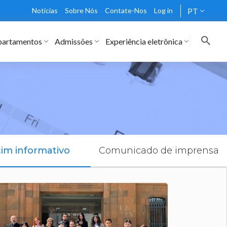
Notícias
Sobre Nós
Contate-Nos
Log in
PT
artamentos
Admissões
Experiência eletrônica
tim informativo
Comunicado de imprensa