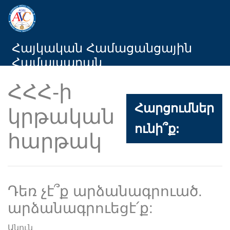
Հայկական Համացանցային
Համալսարան
ՀՀՀ-ի
Հարցումներ
կրթական
ունի՞ք:
հարթակ
Դեռ չէ՞ք արձանագրուած.
արձանագրուեցէ՛ք:
Անուն