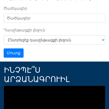
Ծածկագիր
Դասընթացքի լեզուն
Մուտք
ԻՆՉՊԷ՞Ս
ԱՐՁԱՆԱԳՐՈՒԻԼ